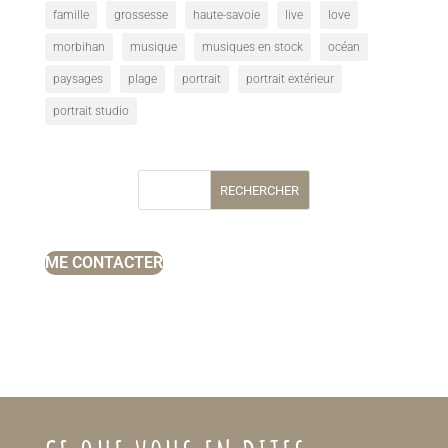
famille
grossesse
haute-savoie
live
love
morbihan
musique
musiques en stock
océan
paysages
plage
portrait
portrait extérieur
portrait studio
RECHERCHER
ME CONTACTER