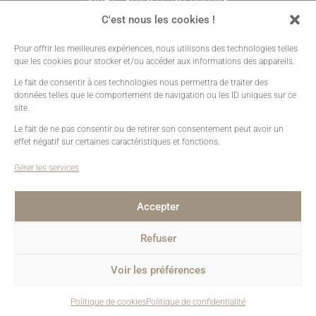
SIRET : 804 621 761 000043
CODE APE : 7420Z
C'est nous les cookies !
Pour offrir les meilleures expériences, nous utilisons des technologies telles
Prestations
•
Galeries Clients
•
Contact
que les cookies pour stocker et/ou accéder aux informations des appareils.
Mentions légales
•
Plan de site
•
Création sites web
Le fait de consentir à ces technologies nous permettra de traiter des
données telles que le comportement de navigation ou les ID uniques sur ce
site.
Le fait de ne pas consentir ou de retirer son consentement peut avoir un
effet négatif sur certaines caractéristiques et fonctions.
Gérer les services
Accepter
Refuser
Voir les préférences
Politique de cookies
Politique de confidentialité