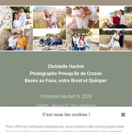
Christelle Hachet
Photographe Presqu'île de Crozon
Basée au Faou, entre Brest et Quimper
Christelle Hachet © 2026
SIRET : 804 621 761 000043
CODE APE : 7420Z
C'est nous les cookies !
Pour offrir les meilleures expériences, nous utilisons des technologies telles
Prestations
•
Galeries Clients
•
Contact