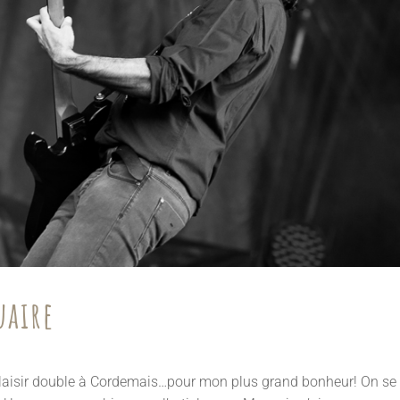
uaire
laisir double à Cordemais…pour mon plus grand bonheur! On se r