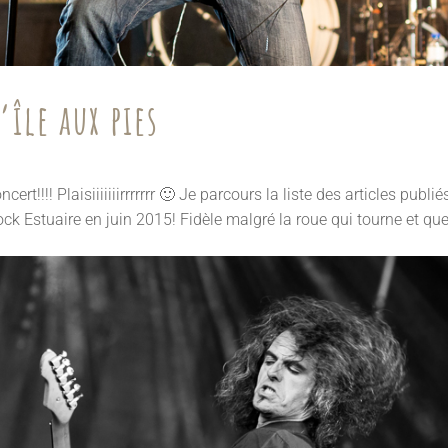
île aux pies
t!!!! Plaisiiiiiiirrrrrrr 🙂 Je parcours la liste des articles publié
k Estuaire en juin 2015! Fidèle malgré la roue qui tourne et que