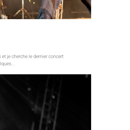
s et je cherche le dernier concert
lques...