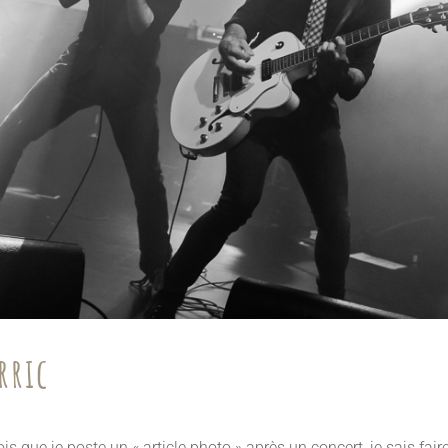
rric
s que je poste un « article photo » après un concert, je sais fair