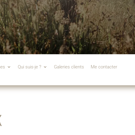
ges
Qui suis-je ?
Galeries clients
Me contacter
k