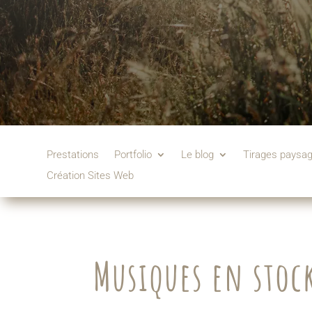
Prestations
Portfolio
Le blog
Tirages paysa
Création Sites Web
Musiques en stoc