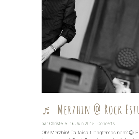
♬ Merzhin @ Rock Est
par
Christelle
|
16 Juin 2015
|
Concerts
Oh! Merzhin! Ca faisait longtemps non? 😉 P