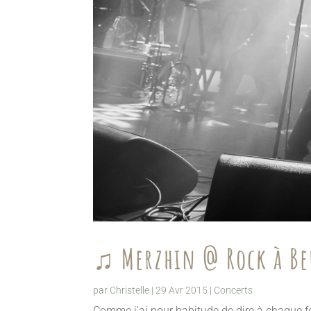
♫ Merzhin @ Rock à Be
par
Christelle
|
29 Avr 2015
|
Concerts
Comme j’ai pour habitude de dire à chaque foi