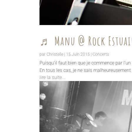
♬ Manu @ Rock Estuai
par
Christelle
|
15 Juin 2015
|
Concerts
Puisqu’il faut bien que je commence par l’un
En tous les cas, je ne sais malheureusement p
lire la suite...