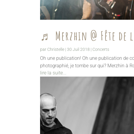
♬ Merzhin @ Fête de l’
par
Christelle
|
30 Juil 2018
|
Concerts
Oh une publication! Oh une publication de concer
photographié, je tombe sur qui? Merzhin à Roc
lire la suite...