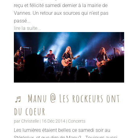
reçu et félicité samedi dernier à la mairie de
Vannes. Un retour aux sources qui n’est pas
passé...
lire la suite...
♬ Manu @ Les rockeurs ont
du coeur
par
Christelle
|
16 Déc 2014
|
Concerts
Les lumières étaient belles ce samedi soir au
Stéréolux, et que dire de Manu?… Toujours aussi