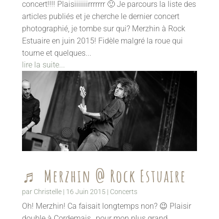
concert!!!! Plaisiiiiiiirrrrrrr 🙂 Je parcours la liste des
articles publiés et je cherche le dernier concert
photographié, je tombe sur qui? Merzhin à Rock
Estuaire en juin 2015! Fidèle malgré la roue qui
tourne et quelques...
lire la suite...
♬ Merzhin @ Rock Estuaire
par
Christelle
|
16 Juin 2015
|
Concerts
Oh! Merzhin! Ca faisait longtemps non? 😉 Plaisir
double à Cordemais…pour mon plus grand