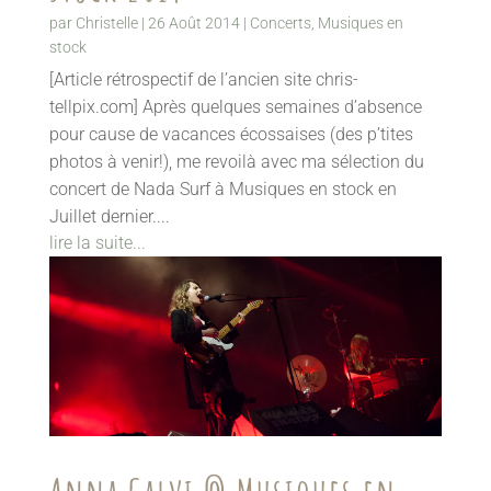
par
Christelle
|
26 Août 2014
|
Concerts
,
Musiques en
stock
[Article rétrospectif de l’ancien site chris-
tellpix.com] Après quelques semaines d’absence
pour cause de vacances écossaises (des p’tites
photos à venir!), me revoilà avec ma sélection du
concert de Nada Surf à Musiques en stock en
Juillet dernier....
lire la suite...