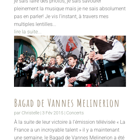
je sais faire des photos, je sais savourer
pleinement la musique mais je ne sais absolument
pas en parler! Je vis l’instant, à travers mes
multiples lentilles...
lire la suite...
Bagad de Vannes Melinerion
par
Christelle
|
3 Fév 2015
|
Concerts
À la suite de leur victoire à l’émission télévisée « La
France a un incroyable talent » il y a maintenant
une semaine, le Bagad de Vannes Melinerion a été