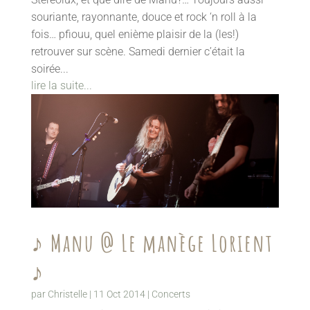
souriante, rayonnante, douce et rock ‘n roll à la
fois… pfiouu, quel enième plaisir de la (les!)
retrouver sur scène. Samedi dernier c’était la
soirée...
lire la suite...
♪ Manu @ Le manège Lorient
♪
par
Christelle
|
11 Oct 2014
|
Concerts