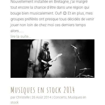
Nouvellement installée en Bretagne, j’ai malgré
tout encore la chance d’être dans une région qui
bouge bien musicalement. Ouf! 😉 Et en plus, mes
groupes préférés ont presque tous décidés de venir
jouer non loin de chez moi ces derniers temps
alors…...
lire la suite...
Musiques en stock 2014
par
Christelle
|
26 Août 2014
|
Concerts
,
Musiques en
stock