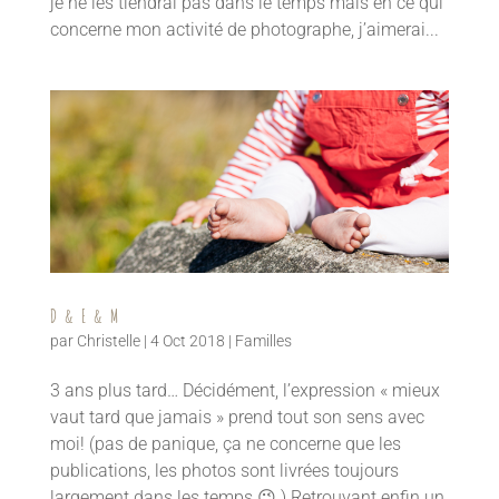
je ne les tiendrai pas dans le temps mais en ce qui
concerne mon activité de photographe, j’aimerai...
D & E & M
par
Christelle
|
4 Oct 2018
|
Familles
3 ans plus tard… Décidément, l’expression « mieux
vaut tard que jamais » prend tout son sens avec
moi! (pas de panique, ça ne concerne que les
publications, les photos sont livrées toujours
largement dans les temps 😉 ) Retrouvant enfin un