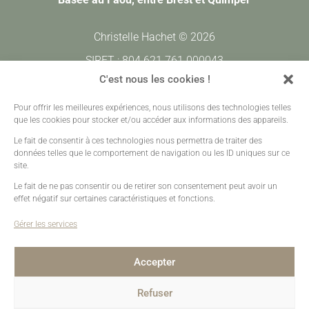
Christelle Hachet © 2026
SIRET : 804 621 761 000043
CODE APE : 7420Z
C'est nous les cookies !
Pour offrir les meilleures expériences, nous utilisons des technologies telles
Prestations
•
Galeries Clients
•
Contact
que les cookies pour stocker et/ou accéder aux informations des appareils.
Mentions légales
•
Plan de site
•
Création sites web
Le fait de consentir à ces technologies nous permettra de traiter des
données telles que le comportement de navigation ou les ID uniques sur ce
site.
Le fait de ne pas consentir ou de retirer son consentement peut avoir un
effet négatif sur certaines caractéristiques et fonctions.
Gérer les services
Accepter
Refuser