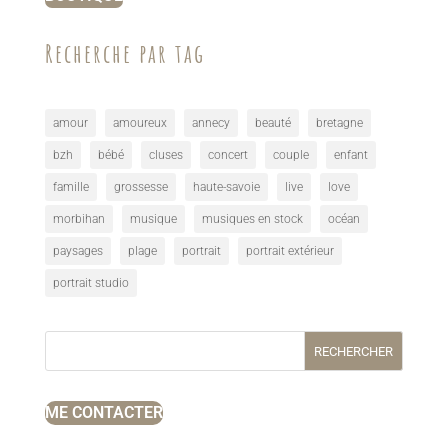
Recherche par tag
amour
amoureux
annecy
beauté
bretagne
bzh
bébé
cluses
concert
couple
enfant
famille
grossesse
haute-savoie
live
love
morbihan
musique
musiques en stock
océan
paysages
plage
portrait
portrait extérieur
portrait studio
RECHERCHER
ME CONTACTER