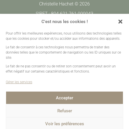
Christelle Hachet © 2026
SIRET : 804 621 761 000043
CODE APE : 7420Z
C'est nous les cookies !
Pour offrir les meilleures expériences, nous utilisons des technologies telles
Prestations
•
Galeries Clients
•
Contact
que les cookies pour stocker et/ou accéder aux informations des appareils.
Mentions légales
•
Plan de site
•
Création sites web
Le fait de consentir à ces technologies nous permettra de traiter des
données telles que le comportement de navigation ou les ID uniques sur ce
site.
Le fait de ne pas consentir ou de retirer son consentement peut avoir un
effet négatif sur certaines caractéristiques et fonctions.
Gérer les services
Accepter
Refuser
Voir les préférences