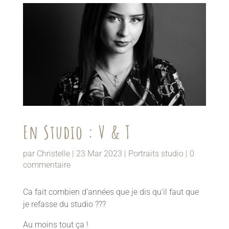
En Studio : V & T
par
Christelle
|
23 Mar 2023
|
Portraits studio
|
0
commentaire
Ca fait combien d’années que je dis qu’il faut que
je refasse du studio ???
Au moins tout ça !