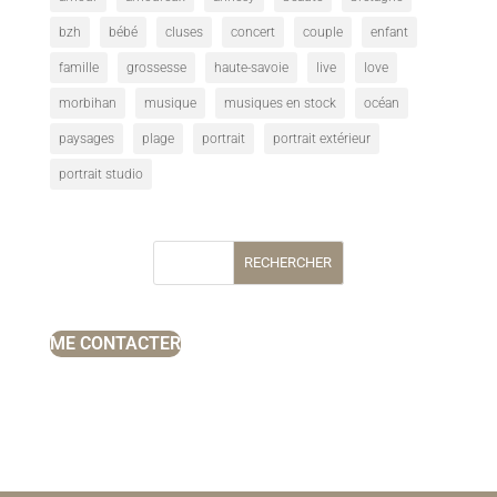
bzh
bébé
cluses
concert
couple
enfant
famille
grossesse
haute-savoie
live
love
morbihan
musique
musiques en stock
océan
paysages
plage
portrait
portrait extérieur
portrait studio
RECHERCHER
ME CONTACTER