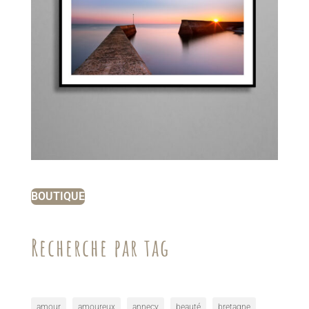
BOUTIQUE
Recherche par tag
amour
amoureux
annecy
beauté
bretagne