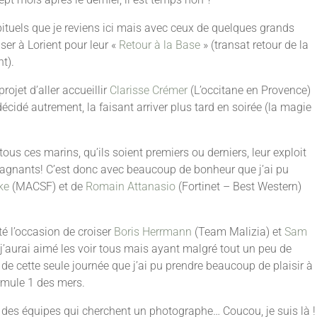
bituels que je reviens ici mais avec ceux de quelques grands
ser à Lorient pour leur «
Retour à la Base
» (transat retour de la
t).
rojet d’aller accueillir
Clarisse Crémer
(L’occitane en Provence)
cidé autrement, la faisant arriver plus tard en soirée (la magie
us ces marins, qu’ils soient premiers ou derniers, leur exploit
 gagnants! C’est donc avec beaucoup de bonheur que j’ai pu
ke
(MACSF) et de
Romain Attanasio
(Fortinet – Best Western)
té l’occasion de croiser
Boris Herrmann
(Team Malizia) et
Sam
, j’aurai aimé les voir tous mais ayant malgré tout un peu de
rs de cette seule journée que j’ai pu prendre beaucoup de plaisir à
rmule 1 des mers.
a des équipes qui cherchent un photographe… Coucou, je suis là !