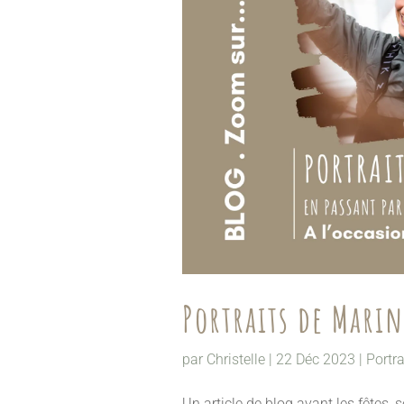
Portraits de Marin
par
Christelle
|
22 Déc 2023
|
Portra
Un article de blog avant les fêtes, s