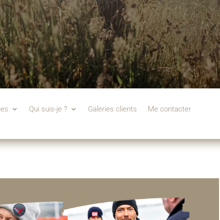
ges
Qui suis-je ?
Galeries clients
Me contacter