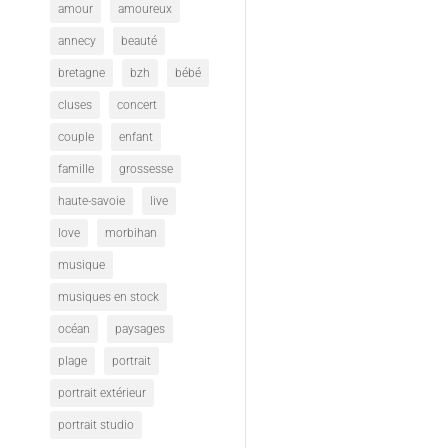
amour
amoureux
annecy
beauté
bretagne
bzh
bébé
cluses
concert
couple
enfant
famille
grossesse
haute-savoie
live
love
morbihan
musique
musiques en stock
océan
paysages
plage
portrait
portrait extérieur
portrait studio