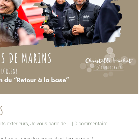
s
its extérieurs
,
Je vous parle de ...
|
0 commentaire
ept mois après le dernier, il est temps non ?