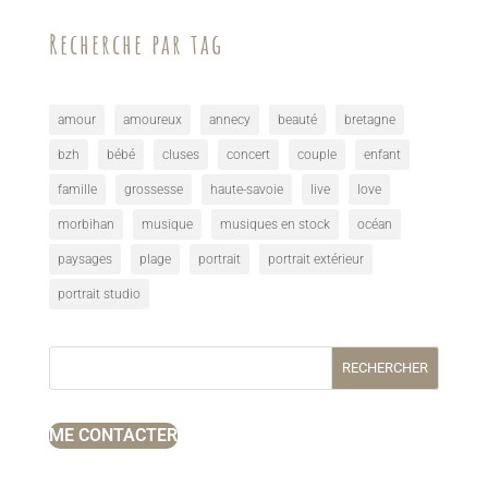
Recherche par tag
amour
amoureux
annecy
beauté
bretagne
bzh
bébé
cluses
concert
couple
enfant
famille
grossesse
haute-savoie
live
love
morbihan
musique
musiques en stock
océan
paysages
plage
portrait
portrait extérieur
portrait studio
RECHERCHER
ME CONTACTER