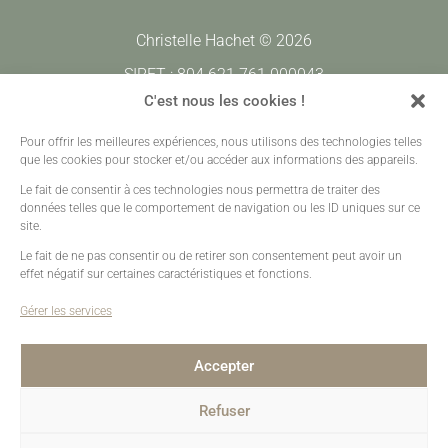
Christelle Hachet © 2026
SIRET : 804 621 761 000043
CODE APE : 7420Z
C'est nous les cookies !
Pour offrir les meilleures expériences, nous utilisons des technologies telles
Prestations
•
Galeries Clients
•
Contact
que les cookies pour stocker et/ou accéder aux informations des appareils.
Mentions légales
•
Plan de site
•
Création sites web
Le fait de consentir à ces technologies nous permettra de traiter des
données telles que le comportement de navigation ou les ID uniques sur ce
site.
Le fait de ne pas consentir ou de retirer son consentement peut avoir un
effet négatif sur certaines caractéristiques et fonctions.
Gérer les services
Accepter
Refuser