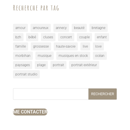
Recherche par tag
amour
amoureux
annecy
beauté
bretagne
bzh
bébé
cluses
concert
couple
enfant
famille
grossesse
haute-savoie
live
love
morbihan
musique
musiques en stock
océan
paysages
plage
portrait
portrait extérieur
portrait studio
RECHERCHER
ME CONTACTER