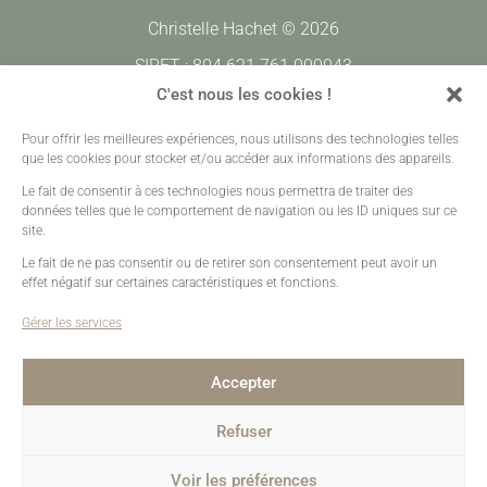
Christelle Hachet © 2026
SIRET : 804 621 761 000043
CODE APE : 7420Z
C'est nous les cookies !
Pour offrir les meilleures expériences, nous utilisons des technologies telles
Prestations
•
Galeries Clients
•
Contact
que les cookies pour stocker et/ou accéder aux informations des appareils.
Mentions légales
•
Plan de site
•
Création sites web
Le fait de consentir à ces technologies nous permettra de traiter des
données telles que le comportement de navigation ou les ID uniques sur ce
site.
Le fait de ne pas consentir ou de retirer son consentement peut avoir un
effet négatif sur certaines caractéristiques et fonctions.
Gérer les services
Accepter
Refuser
Voir les préférences