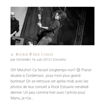
♬ Merzhin @ Rock Estuaire
par
Christelle
|
16 Juin 2015
|
Concerts
Oh! Merzhin! Ca faisait longtemps non? 😉 Plaisir
double à Cordemais…pour mon plus grand
bonheur! On se retrouve cet après-midi avec les
photos de leur concert à Rock Estuaire vendredi
dernier. Un peu comme hier avec l’article pour
Manu, je n’ai...