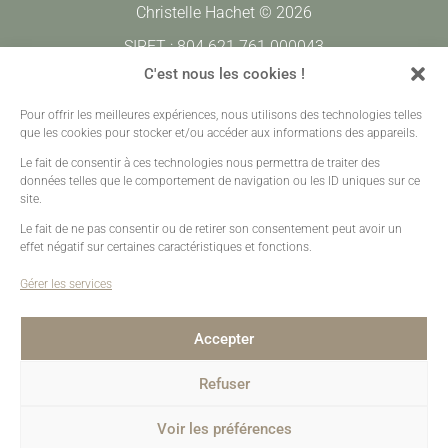
Christelle Hachet © 2026
SIRET : 804 621 761 000043
CODE APE : 7420Z
C'est nous les cookies !
Pour offrir les meilleures expériences, nous utilisons des technologies telles
Prestations
•
Galeries Clients
•
Contact
que les cookies pour stocker et/ou accéder aux informations des appareils.
Mentions légales
•
Plan de site
•
Création sites web
Le fait de consentir à ces technologies nous permettra de traiter des
données telles que le comportement de navigation ou les ID uniques sur ce
site.
Le fait de ne pas consentir ou de retirer son consentement peut avoir un
effet négatif sur certaines caractéristiques et fonctions.
Gérer les services
Accepter
Refuser
Voir les préférences