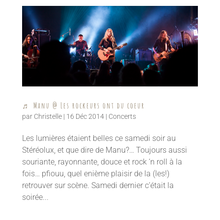
♬ Manu @ Les rockeurs ont du coeur
par
Christelle
|
16 Déc 2014
|
Concerts
Les lumières étaient belles ce samedi soir au
Stéréolux, et que dire de Manu?… Toujours aussi
souriante, rayonnante, douce et rock ‘n roll à la
fois… pfiouu, quel enième plaisir de la (les!)
retrouver sur scène. Samedi dernier c’était la
soirée...