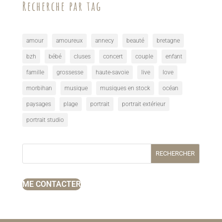
Recherche par tag
amour
amoureux
annecy
beauté
bretagne
bzh
bébé
cluses
concert
couple
enfant
famille
grossesse
haute-savoie
live
love
morbihan
musique
musiques en stock
océan
paysages
plage
portrait
portrait extérieur
portrait studio
RECHERCHER
ME CONTACTER