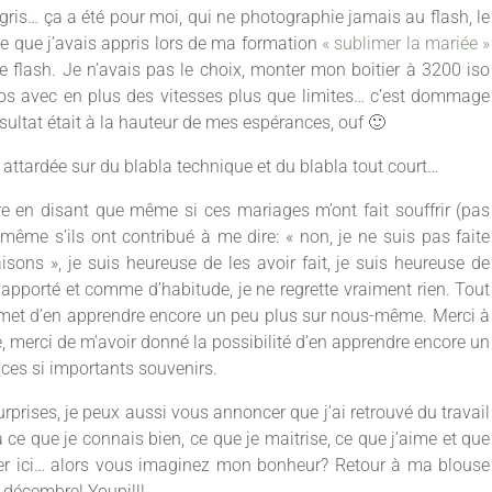
ris… ça a été pour moi, qui ne photographie jamais au flash, le
e que j’avais appris lors de ma formation
« sublimer la mariée »
e flash. Je n’avais pas le choix, monter mon boitier à 3200 iso
os avec en plus des vitesses plus que limites… c’est dommage
ésultat était à la hauteur de mes espérances, ouf 🙂
 attardée sur du blabla technique et du blabla tout court…
re en disant que même si ces mariages m’ont fait souffrir (pas
 même s’ils ont contribué à me dire: « non, je ne suis pas faite
isons », je suis heureuse de les avoir fait, je suis heureuse de
apporté et comme d’habitude, je ne regrette vraiment rien. Tout
ermet d’en apprendre encore un peu plus sur nous-même. Merci à
, merci de m’avoir donné la possibilité d’en apprendre encore un
 ces si importants souvenirs.
urprises, je peux aussi vous annoncer que j’ai retrouvé du travail
à ce que je connais bien, ce que je maitrise, ce que j’aime et que
uver ici… alors vous imaginez mon bonheur? Retour à ma blouse
 décembre! Youpi!!!