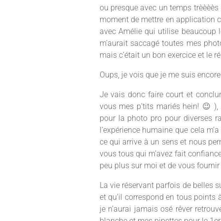
ou presque avec un temps trèèèès g
moment de mettre en application c
avec Amélie qui utilise beaucoup l
m’aurait saccagé toutes mes phot
mais c’était un bon exercice et le r
Oups, je vois que je me suis encore
Je vais donc faire court et conclu
vous mes p’tits mariés hein! 😉 ),
pour la photo pro pour diverses ra
l’expérience humaine que cela m’a 
ce qui arrive à un sens et nous p
vous tous qui m’avez fait confiance
peu plus sur moi et de vous fournir
La vie réservant parfois de belles s
et qu’il correspond en tous points 
je n’aurai jamais osé rêver retro
blanche et mes pipettes pour le 1er