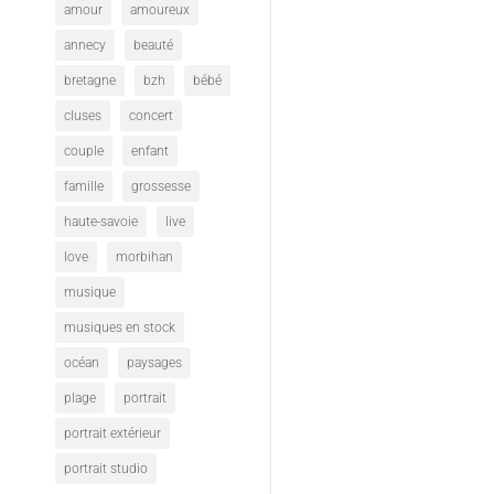
amour
amoureux
annecy
beauté
bretagne
bzh
bébé
cluses
concert
couple
enfant
famille
grossesse
haute-savoie
live
love
morbihan
musique
musiques en stock
océan
paysages
plage
portrait
portrait extérieur
portrait studio