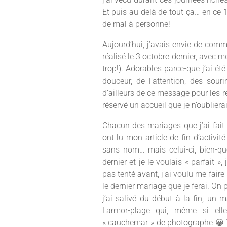
Et puis au delà de tout ça… en ce
de mal à personne!
Aujourd’hui, j’avais envie de commen
réalisé le 3 octobre dernier, avec m
trop!). Adorables parce-que j’ai été
douceur, de l’attention, des sou
d’ailleurs de ce message pour les r
réservé un accueil que je n’oubliera
Chacun des mariages que j’ai fait
ont lu mon article de fin d’activit
sans nom… mais celui-ci, bien-qu
dernier et je le voulais « parfait »
pas tenté avant, j’ai voulu me fair
le dernier mariage que je ferai. On 
j’ai salivé du début à la fin, un 
Larmor-plage qui, même si elle 
« cauchemar » de photographe 😀 V