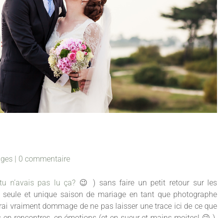
ages
|
0 commentaire
tu n’avais pas lu ça?
😉 ) sans faire un petit retour sur les
a seule et unique saison de mariage en tant que photographe
rai vraiment dommage de ne pas laisser une trace ici de ce que
s en rencontres, en émotions (et en sueur et mains moites! 😉 ).