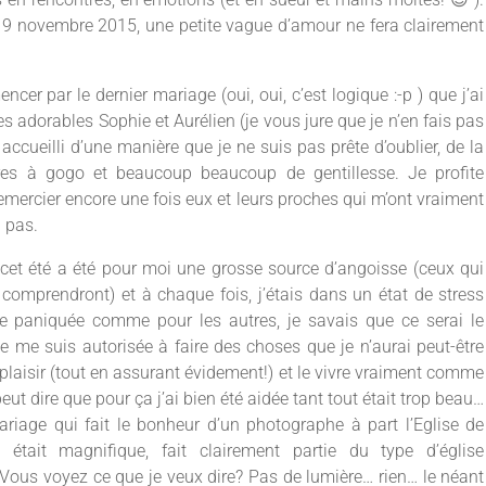
 19 novembre 2015, une petite vague d’amour ne fera clairement
cer par le dernier mariage (oui, oui, c’est logique :-p ) que j’ai
es adorables Sophie et Aurélien (je vous jure que je n’en fais pas
 accueilli d’une manière que je ne suis pas prête d’oublier, de la
rires à gogo et beaucoup beaucoup de gentillesse. Je profite
emercier encore une fois eux et leurs proches qui m’ont vraiment
i pas.
 cet été a été pour moi une grosse source d’angoisse (ceux qui
é comprendront) et à chaque fois, j’étais dans un état de stress
e paniquée comme pour les autres, je savais que ce serai le
, je me suis autorisée à faire des choses que je n’aurai peut-être
e plaisir (tout en assurant évidement!) et le vivre vraiment comme
peut dire que pour ça j’ai bien été aidée tant tout était trop beau…
mariage qui fait le bonheur d’un photographe à part l’Eglise de
était magnifique, fait clairement partie du type d’église
ous voyez ce que je veux dire? Pas de lumière… rien… le néant