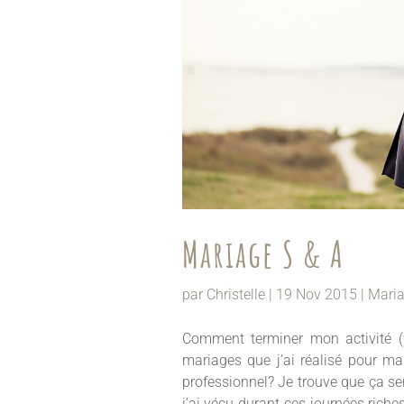
Mariage S & A
par
Christelle
|
19 Nov 2015
|
Mari
Comment terminer mon activité (
mariages que j’ai réalisé pour m
professionnel? Je trouve que ça se
j’ai vécu durant ces journées riche