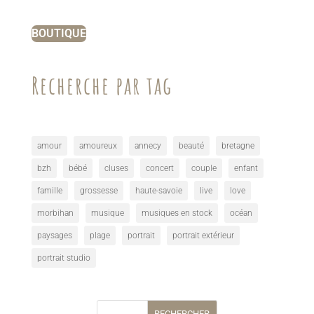
BOUTIQUE
Recherche par tag
amour
amoureux
annecy
beauté
bretagne
bzh
bébé
cluses
concert
couple
enfant
famille
grossesse
haute-savoie
live
love
morbihan
musique
musiques en stock
océan
paysages
plage
portrait
portrait extérieur
portrait studio
RECHERCHER