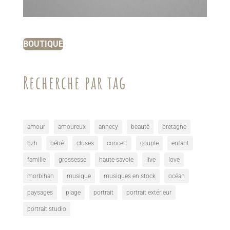
BOUTIQUE
Recherche par tag
amour
amoureux
annecy
beauté
bretagne
bzh
bébé
cluses
concert
couple
enfant
famille
grossesse
haute-savoie
live
love
morbihan
musique
musiques en stock
océan
paysages
plage
portrait
portrait extérieur
portrait studio