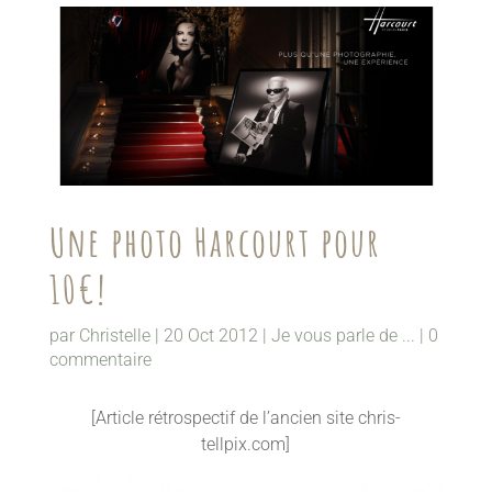
Une photo Harcourt pour
10€!
par
Christelle
|
20 Oct 2012
|
Je vous parle de ...
|
0
commentaire
[Article rétrospectif de l’ancien site chris-
tellpix.com]