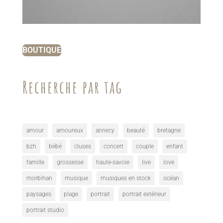
BOUTIQUE
Recherche par tag
amour
amoureux
annecy
beauté
bretagne
bzh
bébé
cluses
concert
couple
enfant
famille
grossesse
haute-savoie
live
love
morbihan
musique
musiques en stock
océan
paysages
plage
portrait
portrait extérieur
portrait studio