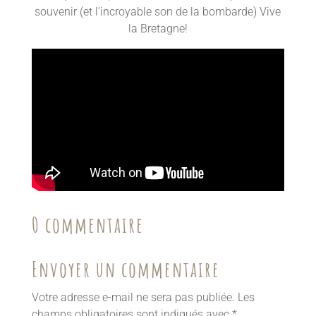
souvenir (et l’incroyable son de la bombarde) Vive
la Bretagne!
0 commentaire
Envoyer un commentaire
Votre adresse e-mail ne sera pas publiée.
Les
champs obligatoires sont indiqués avec
*