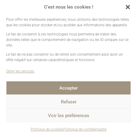
CODE APE : 7420Z
C'est nous les cookies !
Pour offrir les meilleures expériences, nous utilisons des technologies telles
Prestations
•
Galeries Clients
•
Contact
que les cookies pour stocker et/ou accéder aux informations des appareils.
Mentions légales
•
Plan de site
•
Création sites web
Le fait de consentir à ces technologies nous permettra de traiter des
données telles que le comportement de navigation ou les ID uniques sur ce
site.
Le fait de ne pas consentir ou de retirer son consentement peut avoir un
effet négatif sur certaines caractéristiques et fonctions.
Gérer les services
Accepter
Refuser
Voir les préférences
Politique de cookies
Politique de confidentialité