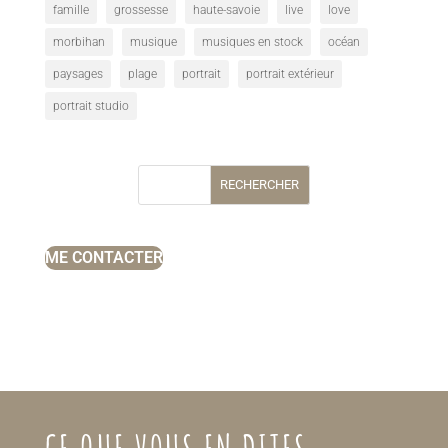
famille
grossesse
haute-savoie
live
love
morbihan
musique
musiques en stock
océan
paysages
plage
portrait
portrait extérieur
portrait studio
RECHERCHER
ME CONTACTER