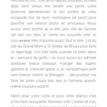
Nathalie et Eric, mes amis depuis plusieurs années
déjà, sont venus me rendre une petite visite
bretonne dernièrement et ont profité de cette
escapade loin de leurs montagnes (et lacs!) pour
planifier une séance photo en amoureux. Nous
avons donc profité de la très jolie ville de Vannes
(ah bah oui hein, je l’aime ma nouvelle ville! Je
suis
un peu
très chauvine aussi, faut le dire…) et du
site du Grand-Mont à St-Gildas de Rhuys pour faire
ce reportage. Une très belle journée en plein dans
la « semaine du golfe » où nous avons pu admirer
quelques beaux bateaux, manger des supers
galettes et s’envoler grâce à un sympathique petit
vent breton! Ahhhh la Bretagne … elle pourrait me
faire les pires coups bas que je l’aimerai quand-
même toujours autant!
Merci pour votre visite et pour cette séance mes
p’tits haut-savoyards! Revenez-vite! L’océan et moi,