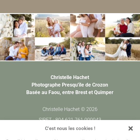
Christelle Hachet
Photographe Presqu'île de Crozon
Basée au Faou, entre Brest et Quimper
Christelle Hachet © 2026
SIRET : 804 621 761 000043
CODE APE : 7420Z
C'est nous les cookies !