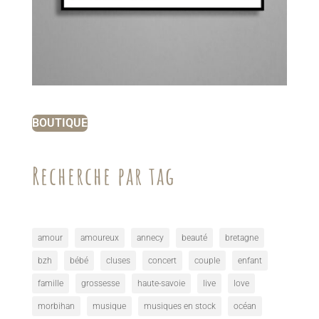
BOUTIQUE
Recherche par tag
amour
amoureux
annecy
beauté
bretagne
bzh
bébé
cluses
concert
couple
enfant
famille
grossesse
haute-savoie
live
love
morbihan
musique
musiques en stock
océan