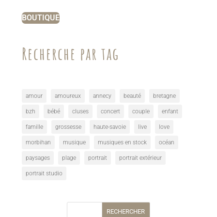
BOUTIQUE
Recherche par tag
amour
amoureux
annecy
beauté
bretagne
bzh
bébé
cluses
concert
couple
enfant
famille
grossesse
haute-savoie
live
love
morbihan
musique
musiques en stock
océan
paysages
plage
portrait
portrait extérieur
portrait studio
RECHERCHER