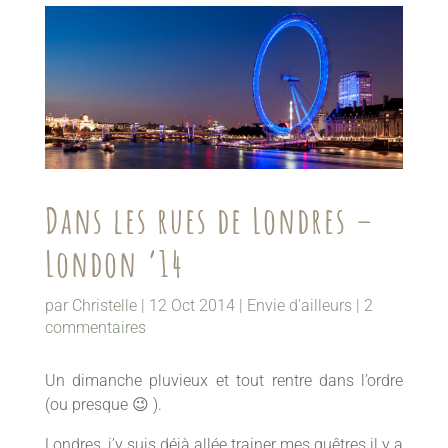
Dans les rues de Londres –
London ’14
par
Christelle
|
12 Oct 2014
|
Envie d'ailleurs
|
2
commentaires
Un dimanche pluvieux et tout rentre dans l’ordre
(ou presque 😉 ).
Londres, j’y suis déjà allée trainer mes guêtres il y a