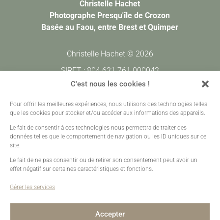
Christelle Hachet
Photographe Presqu'île de Crozon
Basée au Faou, entre Brest et Quimper
Christelle Hachet © 2026
SIRET : 804 621 761 000043
CODE APE : 7420Z
C'est nous les cookies !
Pour offrir les meilleures expériences, nous utilisons des technologies telles
Prestations
•
Galeries Clients
•
Contact
que les cookies pour stocker et/ou accéder aux informations des appareils.
Mentions légales
•
Plan de site
•
Création sites web
Le fait de consentir à ces technologies nous permettra de traiter des
données telles que le comportement de navigation ou les ID uniques sur ce
site.
Le fait de ne pas consentir ou de retirer son consentement peut avoir un
effet négatif sur certaines caractéristiques et fonctions.
Gérer les services
Accepter