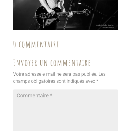
0 commentaire
Envoyer un commentaire
Votre adresse e-mail ne sera pas publiée.
Les
champs obligatoires sont indiqués avec
*