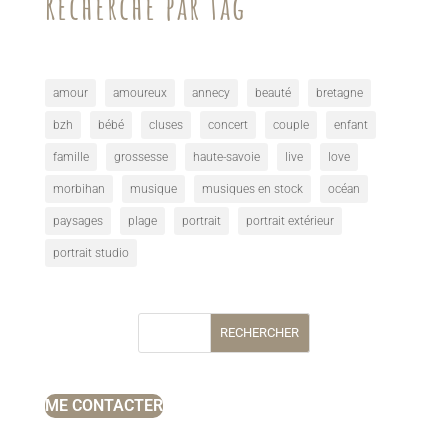
Recherche par tag
amour
amoureux
annecy
beauté
bretagne
bzh
bébé
cluses
concert
couple
enfant
famille
grossesse
haute-savoie
live
love
morbihan
musique
musiques en stock
océan
paysages
plage
portrait
portrait extérieur
portrait studio
RECHERCHER
ME CONTACTER