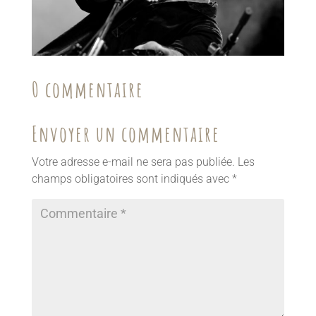
0 commentaire
Envoyer un commentaire
Votre adresse e-mail ne sera pas publiée.
Les
champs obligatoires sont indiqués avec
*