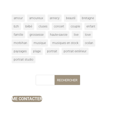
amour
amoureux
annecy
beauté
bretagne
bzh
bébé
cluses
concert
couple
enfant
famille
grossesse
haute-savoie
live
love
morbihan
musique
musiques en stock
océan
paysages
plage
portrait
portrait extérieur
portrait studio
RECHERCHER
ME CONTACTER