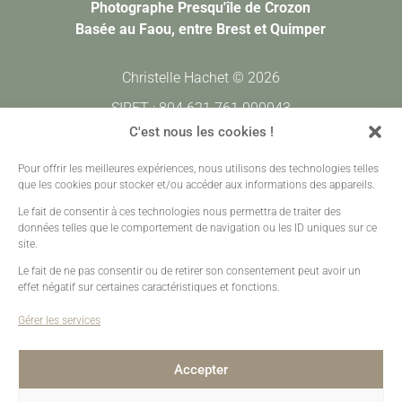
Photographe Presqu'île de Crozon
Basée au Faou, entre Brest et Quimper
Christelle Hachet © 2026
SIRET : 804 621 761 000043
CODE APE : 7420Z
C'est nous les cookies !
Pour offrir les meilleures expériences, nous utilisons des technologies telles
Prestations
•
Galeries Clients
•
Contact
que les cookies pour stocker et/ou accéder aux informations des appareils.
Mentions légales
•
Plan de site
•
Création sites web
Le fait de consentir à ces technologies nous permettra de traiter des
données telles que le comportement de navigation ou les ID uniques sur ce
site.
Le fait de ne pas consentir ou de retirer son consentement peut avoir un
effet négatif sur certaines caractéristiques et fonctions.
Gérer les services
Accepter