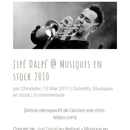
Jipé Dalpé @ Musiques en
stock 2010
par
Christelle
|
15 Mar 2011
|
Concerts
,
Musiques
en stock
|
0 commentaire
[Article rétrospectif de l’ancien site chris-
tellpix.com]
Concert de
Jipé Dalpé
au festival « Musique en