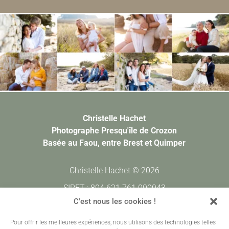
Christelle Hachet
Photographe Presqu'île de Crozon
Basée au Faou, entre Brest et Quimper
Christelle Hachet © 2026
SIRET : 804 621 761 000043
CODE APE : 7420Z
C'est nous les cookies !
Pour offrir les meilleures expériences, nous utilisons des technologies telles
Prestations
•
Galeries Clients
•
Contact