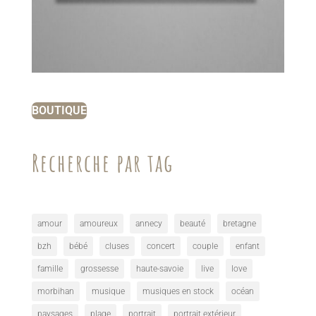
BOUTIQUE
Recherche par tag
amour
amoureux
annecy
beauté
bretagne
bzh
bébé
cluses
concert
couple
enfant
famille
grossesse
haute-savoie
live
love
morbihan
musique
musiques en stock
océan
paysages
plage
portrait
portrait extérieur