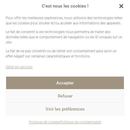
C'est nous les cookies !
Comment se déroule une séance photo ?
27 septembre 2024
Pour offrir les meilleures expériences, nous utilisons des technologies telles
que les cookies pour stocker et/ou accéder aux informations des appareils.
Portraits de Marins
22 décembre 2023
Le fait de consentir à ces technologies nous permettra de traiter des
données telles que le comportement de navigation ou les ID uniques sur ce
En Famille : K & H
site.
5 avril 2023
Le fait de ne pas consentir ou de retirer son consentement peut avoir un
En Studio : V & T
effet négatif sur certaines caractéristiques et fonctions.
23 mars 2023
Gérer les services
Accepter
Les catégories
Refuser
Voir les préférences
Catégories
Politique de cookies
Politique de confidentialité