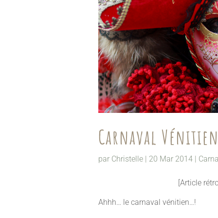
Carnaval Vénitie
par
Christelle
|
20 Mar 2014
|
Carna
[Article rét
Ahhh… le carnaval vénitien…!