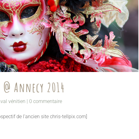
n @ Annecy 2014
val vénitien
|
0 commentaire
rospectif de l’ancien site chris-tellpix.com]