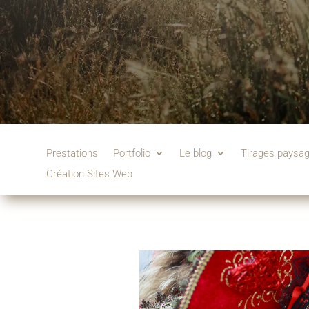
Prestations
Portfolio
Le blog
Tirages paysa
Création Sites Web