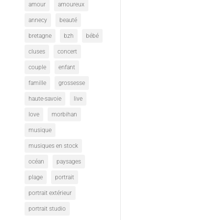
amour
amoureux
annecy
beauté
bretagne
bzh
bébé
cluses
concert
couple
enfant
famille
grossesse
haute-savoie
live
love
morbihan
musique
musiques en stock
océan
paysages
plage
portrait
portrait extérieur
portrait studio