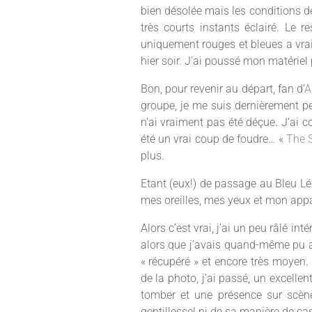
bien désolée mais les conditions de
très courts instants éclairé. Le 
uniquement rouges et bleues a vra
hier soir. J’ai poussé mon matériel
Bon, pour revenir au départ, fan d’
A
groupe, je me suis dernièrement p
n’ai vraiment pas été déçue. J’ai 
été un vrai coup de foudre… «
The 
plus.
Etant (eux!) de passage au Bleu Léza
mes oreilles, mes yeux et mon appa
Alors c’est vrai, j’ai un peu râlé in
alors que j’avais quand-même pu av
« récupéré » et encore très moyen. 
de la photo, j’ai passé, un excell
tomber et une présence sur scène
gentillesse! ni de sa manière de ca