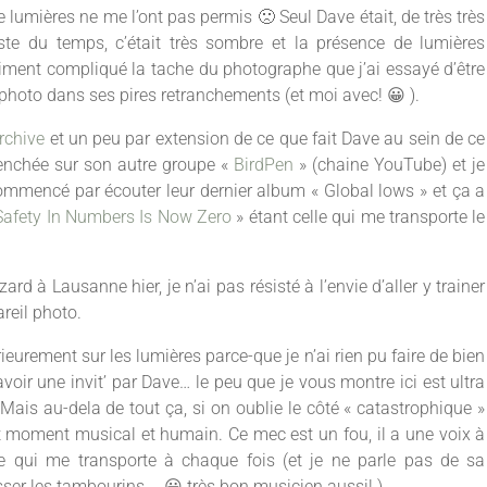
 lumières ne me l’ont pas permis 🙁 Seul Dave était, de très très
reste du temps, c’était très sombre et la présence de lumières
iment compliqué la tache du photographe que j’ai essayé d’être
 photo dans ses pires retranchements (et moi avec! 😀 ).
rchive
et un peu par extension de ce que fait Dave au sein de ce
enchée sur son autre groupe «
BirdPen
» (chaine YouTube) et je
commencé par écouter leur dernier album « Global lows » et ça a
Safety In Numbers Is Now Zero
» étant celle qui me transporte le
rd à Lausanne hier, je n’ai pas résisté à l’envie d’aller y trainer
reil photo.
térieurement sur les lumières parce-que je n’ai rien pu faire de bien
oir une invit’ par Dave… le peu que je vous montre ici est ultra
Mais au-dela de tout ça, si on oublie le côté « catastrophique »
ent moment musical et humain. Ce mec est un fou, il a une voix à
 qui me transporte à chaque fois (et je ne parle pas de sa
sser les tambourins … 😀 très bon musicien aussi! ).