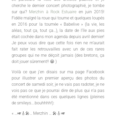
cherche le dernier concert photographié, je tombe
sur qui?
Merzhin à Rock Estuaire
en juin 2015!
Fidèle malgré la roue qui tourne et quelques loupés
en 2016 pour la tournée « Babelive » (la vie, les
aléas, tout ça, tout ça…), la date de l’île aux pies
était cochée dans mon agenda depuis avril dernier!
Je peux vous dire que cette fois rien ne m’aurait
fait rater les retrouvailles avec un de ces rares
groupes qui ne me déçoit jamais (des bretons, ça
doit jouer sûrement!!
😁
)
Voilà ce que j’en disais sur ma page Facebook
pour illustrer un premier aperçu des photos du
concert de samedi soir, je ne vais pas radoter, je ne
vois pas ce que je pourrai dire de plus qui n’a pas
été mentionné dans ces quelques lignes (pleines
de smileys….bouhhhh!):
« …
🎺
🎸
🎤
…
Merzhin
…
🎤
🎸
🎺