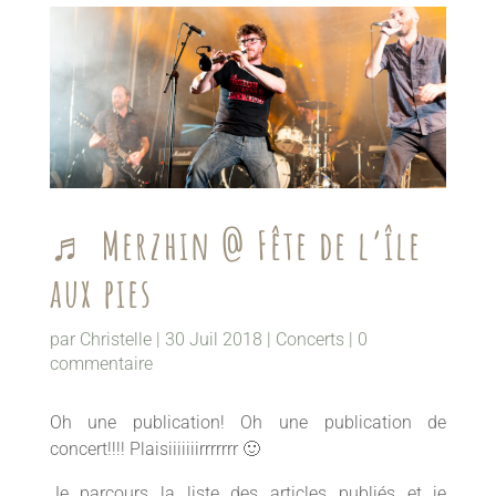
♬ Merzhin @ Fête de l’île
aux pies
par
Christelle
|
30 Juil 2018
|
Concerts
|
0
commentaire
Oh une publication! Oh une publication de
concert!!!! Plaisiiiiiiirrrrrrr 🙂
Je parcours la liste des articles publiés et je