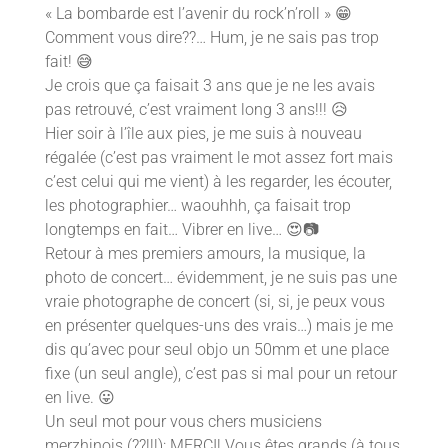
« La bombarde est l’avenir du rock’n’roll »
😁
Comment vous dire??… Hum, je ne sais pas trop
fait!
😅
Je crois que ça faisait 3 ans que je ne les avais
pas retrouvé, c’est vraiment long 3 ans!!!
😥
Hier soir à l’île aux pies, je me suis à nouveau
régalée (c’est pas vraiment le mot assez fort mais
c’est celui qui me vient) à les regarder, les écouter,
les photographier… waouhhh, ça faisait trop
longtemps en fait… Vibrer en live…
😍
📷
Retour à mes premiers amours, la musique, la
photo de concert… évidemment, je ne suis pas une
vraie photographe de concert (si, si, je peux vous
en présenter quelques-uns des vrais…) mais je me
dis qu’avec pour seul objo un 50mm et une place
fixe (un seul angle), c’est pas si mal pour un retour
en live.
😛
Un seul mot pour vous chers musiciens
merzhinois (??!!!): MERCI! Vous êtes grands (à tous