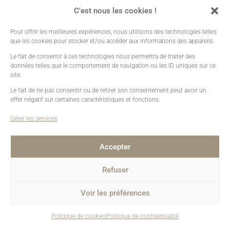
C'est nous les cookies !
Pour offrir les meilleures expériences, nous utilisons des technologies telles
que les cookies pour stocker et/ou accéder aux informations des appareils.
Le fait de consentir à ces technologies nous permettra de traiter des
données telles que le comportement de navigation ou les ID uniques sur ce
site.
Le fait de ne pas consentir ou de retirer son consentement peut avoir un
effet négatif sur certaines caractéristiques et fonctions.
Gérer les services
Christelle Hachet
Photographe Presqu'île de Crozon
Accepter
Basée au Faou, entre Brest et Quimper
Refuser
Christelle Hachet © 2026
Voir les préférences
SIRET : 804 621 761 000043
CODE APE : 7420Z
Politique de cookies
Politique de confidentialité