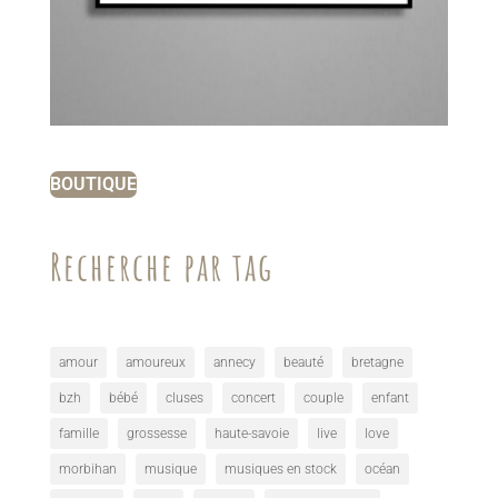
BOUTIQUE
Recherche par tag
amour
amoureux
annecy
beauté
bretagne
bzh
bébé
cluses
concert
couple
enfant
famille
grossesse
haute-savoie
live
love
morbihan
musique
musiques en stock
océan