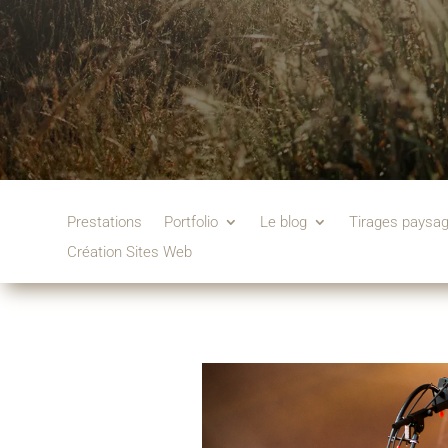
Prestations
Portfolio
Le blog
Tirages paysa
Création Sites Web