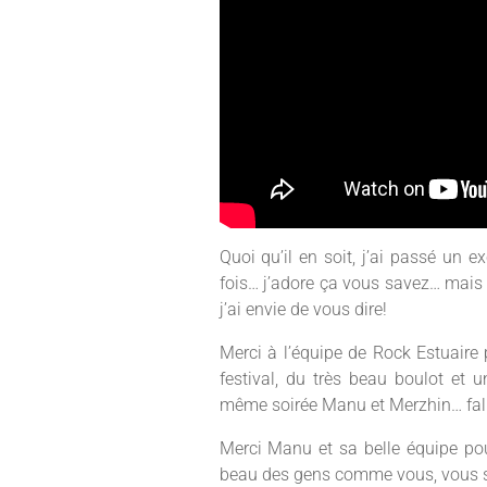
Quoi qu’il en soit, j’ai passé un
fois… j’adore ça vous savez… mais
j’ai envie de vous dire!
Merci à l’équipe de Rock Estuaire 
festival, du très beau boulot et 
même soirée Manu et Merzhin… fallait
Merci Manu et sa belle équipe pou
beau des gens comme vous, vous 