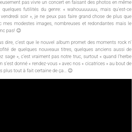
ureusement pas vivre un concert en faisant des photos en même
 quelques futilités du genre: « wahouuuuuuu, mais qu’est-ce
vendredi soir », je ne peux pas faire grand chose de plus que
vec mes modestes images, nombreuses et redondantes mais le
inc pas! 😉
s dire, c’est que le nouvel album promet des moments rock n’
rofité de quelques nouveaux titres, quelques anciens aussi de
ez sage », c’est vraiment pas notre truc, surtout « quand l’herbe
on s’est donné « rendez-vous » avec nos « cicatrices » au bout de
uis plus tout à fait certaine de ça… 😉