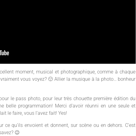
 excellent moment, musical et photographique, comme à chaque
 vraiment vous voyez? 🙂 Allier la musique à la photo… bonheur
pour le pass photo, pour leur très chouette première édition du
une belle programmation! Merci d’avoir réunni en une seule et
 le faire, vous l’avez fait! Yes!
r ce qu’ils envoient et donnent, sur scène ou en dehors. C’est
savez? 😉