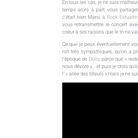
En tous les cas, je ne sais malhe
temps alors à part vous partager
c’était bien Manu à
Rock Estuaire
vous retransmettre le concert a
coeur à ses raisons que le tri ne va
Ce que je peux éventuellement vou
roll très sympathiques, qu’on a p
l’époque de
Dolly
, parce-que « rest
nous dévore »… et puis je crois qu’
l’ « allée des tilleuls » mais je ne s