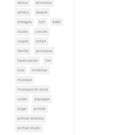
amour
amoureux
annecy
beauté
bretagne
bzh
bébé
cluses
concert
couple
enfant
famille
grossesse
haute-savoie
live
love
morbihan
musique
musiques en stock
océan
paysages
plage
portrait
portrait extérieur
portrait studio