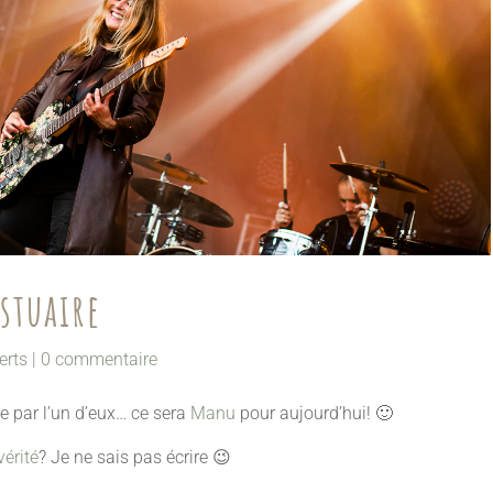
tuaire
erts
|
0 commentaire
e par l’un d’eux… ce sera
Manu
pour aujourd’hui! 🙂
vérité
? Je ne sais pas écrire 😉