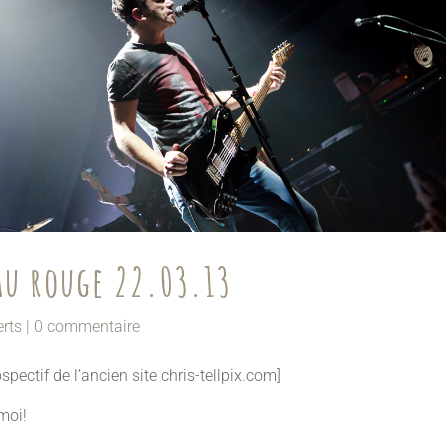
u rouge 22.03.13
rts
|
0 commentaire
rospectif de l’ancien site chris-tellpix.com]
 moi!