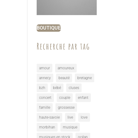
BOUTIQUE
Recherche par tag
amour
amoureux
annecy
beauté
bretagne
bzh
bébé
cluses
concert
couple
enfant
famille
grossesse
haute-savoie
live
love
morbihan
musique
musiques en stock
océan