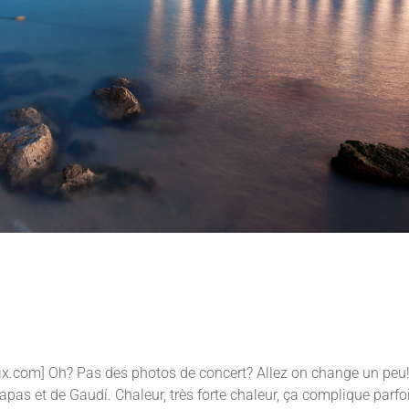
tellpix.com] Oh? Pas des photos de concert? Allez on change un peu
tapas et de Gaudí. Chaleur, très forte chaleur, ça complique parfo