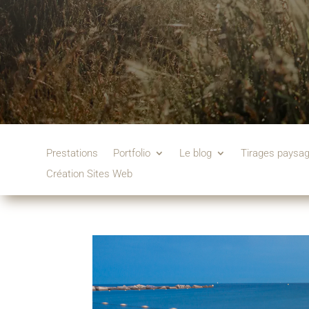
Prestations
Portfolio
Le blog
Tirages paysa
Création Sites Web