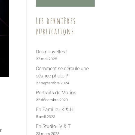
Les dernières
publications
Des nouvelles !
27 mai 2025
Comment se déroule une
séance photo ?
27 septembre 2024
Portraits de Marins
22 décembre 2023
En Famille : K & H
5 avril 2023
En Studio : V & T
r
23 mars 2023