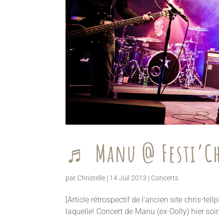
♬ Manu @ Festi’Ch
par
Christelle
|
14 Juil 2013
|
Concerts
[Article rétrospectif de l’ancien site chris-t
laquelle! Concert de Manu (ex-Dolly) hier soi