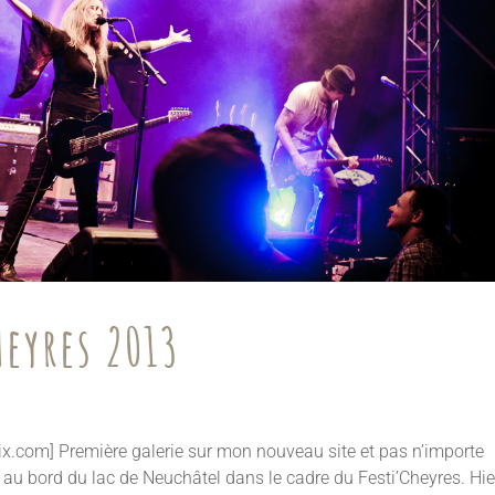
eyres 2013
ellpix.com] Première galerie sur mon nouveau site et pas n’importe
r au bord du lac de Neuchâtel dans le cadre du Festi’Cheyres. Hie