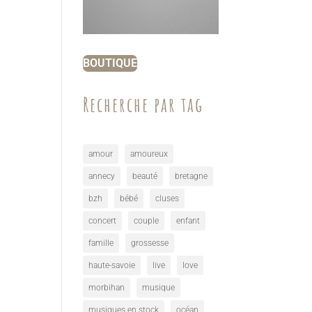
BOUTIQUE
Recherche par tag
amour
amoureux
annecy
beauté
bretagne
bzh
bébé
cluses
concert
couple
enfant
famille
grossesse
haute-savoie
live
love
morbihan
musique
musiques en stock
océan