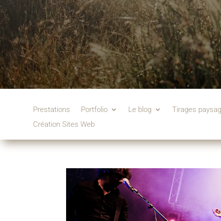
Prestations
Portfolio
Le blog
Tirages paysa
Création Sites Web