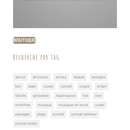
BOUTIQUE
Recherche par tag
amour
amoureux
annecy
beauté
bretagne
bzh
bébé
cluses
concert
couple
enfant
famille
grossesse
haute-savoie
live
love
morbihan
musique
musiques en stock
océan
paysages
plage
portrait
portrait extérieur
portrait studio