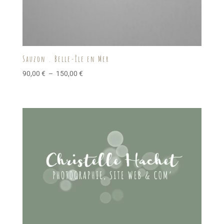
Sauzon . Belle-île en Mer
Plage
90,00
€
–
150,00
€
de
prix :
90,00 €
à
150,00 €