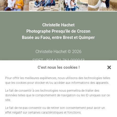
Christelle Hachet
Photographe Presqu'île de Crozon
Basée au Faou, entre Brest et Quimper
Christelle Hachet © 2026
SIRET : 804 621 761 000043
CODE APE : 7420Z
C'est nous les cookies !
Pour offrir les meilleures expériences, nous utilisons des technologies telles
Prestations
•
Galeries Clients
•
Contact
que les cookies pour stocker et/ou accéder aux informations des appareils.
Mentions légales
•
Plan de site
•
Création sites web
Le fait de consentir à ces technologies nous permettra de traiter des
données telles que le comportement de navigation ou les ID uniques sur ce
site.
Le fait de ne pas consentir ou de retirer son consentement peut avoir un
effet négatif sur certaines caractéristiques et fonctions.