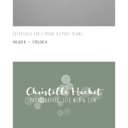
Crépuscule sur l’Arche de Port-Blanc
Plage
90,00
€
–
150,00
€
de
prix :
90,00 €
à
150,00 €