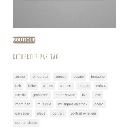
BOUTIQUE
Recherche par tag
amour
amoureux
annecy
beauté
bretagne
bzh
bébé
cluses
concert
couple
enfant
famille
grossesse
haute-savoie
live
love
morbihan
musique
musiques en stock
océan
paysages
plage
portrait
portrait extérieur
portrait studio