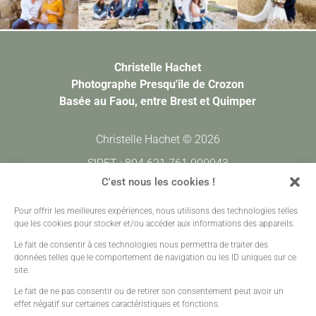
Christelle Hachet
Photographe Presqu'île de Crozon
Basée au Faou, entre Brest et Quimper
Christelle Hachet © 2026
SIRET : 804 621 761 000043
CODE APE : 7420Z
C'est nous les cookies !
Pour offrir les meilleures expériences, nous utilisons des technologies telles
Prestations
•
Galeries Clients
•
Contact
que les cookies pour stocker et/ou accéder aux informations des appareils.
Mentions légales
•
Plan de site
•
Création sites web
Le fait de consentir à ces technologies nous permettra de traiter des
données telles que le comportement de navigation ou les ID uniques sur ce
site.
Le fait de ne pas consentir ou de retirer son consentement peut avoir un
effet négatif sur certaines caractéristiques et fonctions.