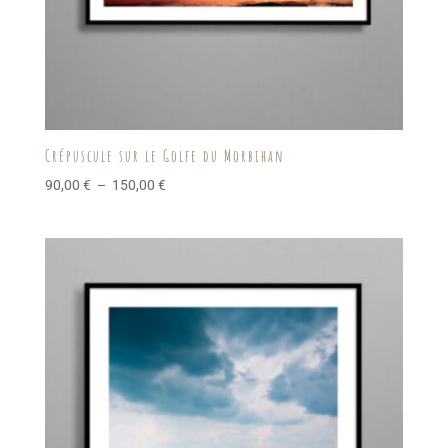
Crépuscule sur le Golfe du Morbihan
Plage
90,00
€
–
150,00
€
de
prix :
90,00 €
à
150,00 €