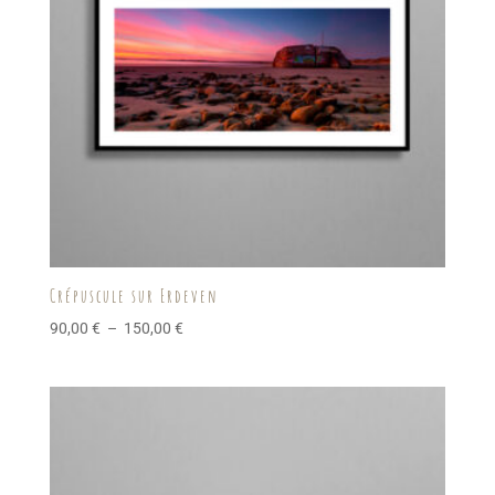
Crépuscule sur Erdeven
Plage
90,00
€
–
150,00
€
de
prix :
90,00 €
à
150,00 €