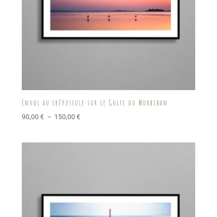
Envol au crépuscule sur le Golfe du Morbihan
Plage
90,00
€
–
150,00
€
de
prix :
90,00 €
à
150,00 €