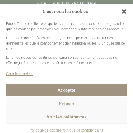
SIRET : 804 621 761 000043
CODE APE : 7420Z
C'est nous les cookies !
Pour offrir les meilleures expériences, nous utilisons des technologies telles
Prestations
•
Galeries Clients
•
Contact
que les cookies pour stocker et/ou accéder aux informations des appareils.
Mentions légales
•
Plan de site
•
Création sites web
Le fait de consentir à ces technologies nous permettra de traiter des
données telles que le comportement de navigation ou les ID uniques sur ce
site.
Le fait de ne pas consentir ou de retirer son consentement peut avoir un
effet négatif sur certaines caractéristiques et fonctions.
Gérer les services
Accepter
Refuser
Voir les préférences
Politique de cookies
Politique de confidentialité