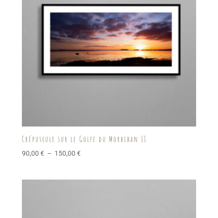
Crépuscule sur le Golfe du Morbihan II
Plage
90,00
€
–
150,00
€
de
prix :
90,00 €
à
150,00 €