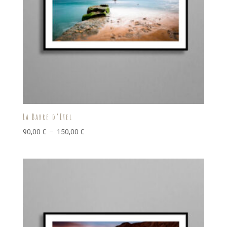
La Barre d’Etel
Plage
90,00
€
–
150,00
€
de
prix :
90,00 €
à
150,00 €