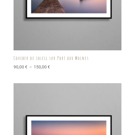
Coucher de soleil sur Port aux Moines
Plage
90,00
€
–
150,00
€
de
prix :
90,00 €
à
150,00 €