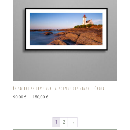
Le soleil se lève sur la pointe des chats . Groix
Plage
90,00
€
–
150,00
€
de
prix :
90,00 €
1
2
→
à
150,00 €