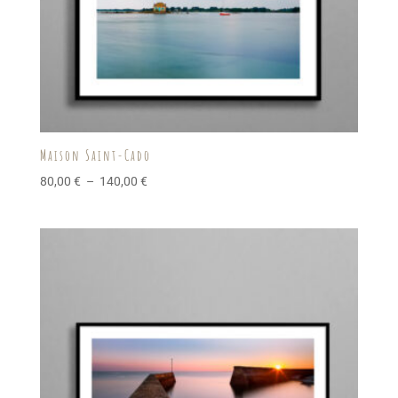
Maison Saint-Cado
Plage
80,00
€
–
140,00
€
de
prix :
80,00 €
à
140,00 €