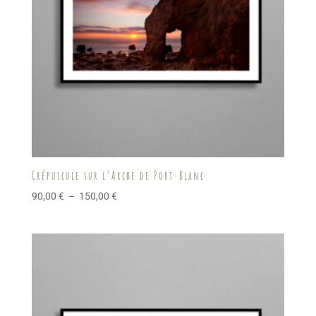
Crépuscule sur l’Arche de Port-Blanc
Plage
90,00
€
–
150,00
€
de
prix :
90,00 €
à
150,00 €