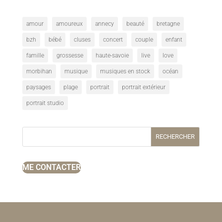
amour
amoureux
annecy
beauté
bretagne
bzh
bébé
cluses
concert
couple
enfant
famille
grossesse
haute-savoie
live
love
morbihan
musique
musiques en stock
océan
paysages
plage
portrait
portrait extérieur
portrait studio
RECHERCHER
ME CONTACTER