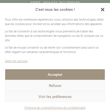
SIRET : 804 621 761 000043
CODE APE : 7420Z
C'est nous les cookies !
Pour offrir les meilleures expériences, nous utilisons des technologies telles
Prestations
•
Galeries Clients
•
Contact
que les cookies pour stocker et/ou accéder aux informations des appareils.
Mentions légales
•
Plan de site
•
Création sites web
Le fait de consentir à ces technologies nous permettra de traiter des
données telles que le comportement de navigation ou les ID uniques sur ce
site.
Le fait de ne pas consentir ou de retirer son consentement peut avoir un
effet négatif sur certaines caractéristiques et fonctions.
Gérer les services
Accepter
Refuser
Voir les préférences
Politique de cookies
Politique de confidentialité