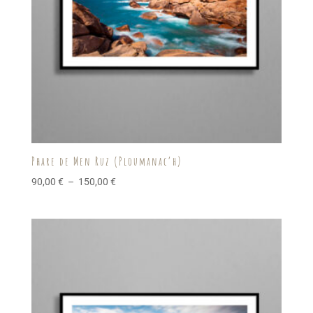
Phare de Men Ruz (Ploumanac’h)
Plage
90,00
€
–
150,00
€
de
prix :
90,00 €
à
150,00 €