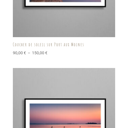
Coucher de soleil sur Port aux Moines
Plage
90,00
€
–
150,00
€
de
prix :
90,00 €
à
150,00 €