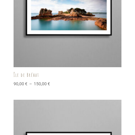
Île de Bréhat
Plage
90,00
€
–
150,00
€
de
prix :
90,00 €
à
150,00 €