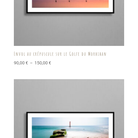
Envol au crépuscule sur le Golfe du Morbihan
Plage
90,00
€
–
150,00
€
de
prix :
90,00 €
à
150,00 €