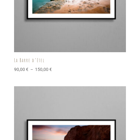
La Barre d’Etel
Plage
90,00
€
–
150,00
€
de
prix :
90,00 €
à
150,00 €