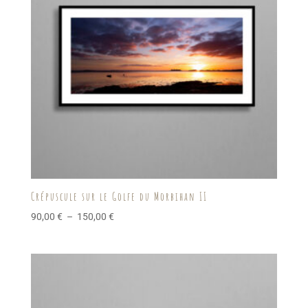
Crépuscule sur le Golfe du Morbihan II
Plage
90,00
€
–
150,00
€
de
prix :
90,00 €
à
150,00 €