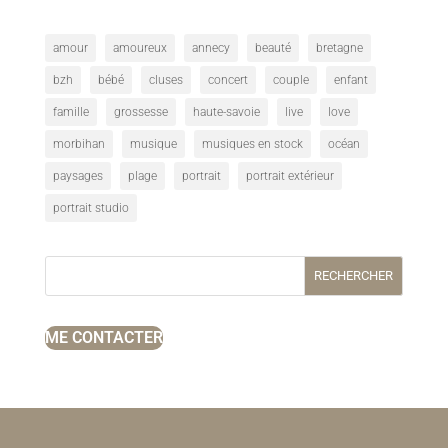
amour
amoureux
annecy
beauté
bretagne
bzh
bébé
cluses
concert
couple
enfant
famille
grossesse
haute-savoie
live
love
morbihan
musique
musiques en stock
océan
paysages
plage
portrait
portrait extérieur
portrait studio
RECHERCHER
ME CONTACTER