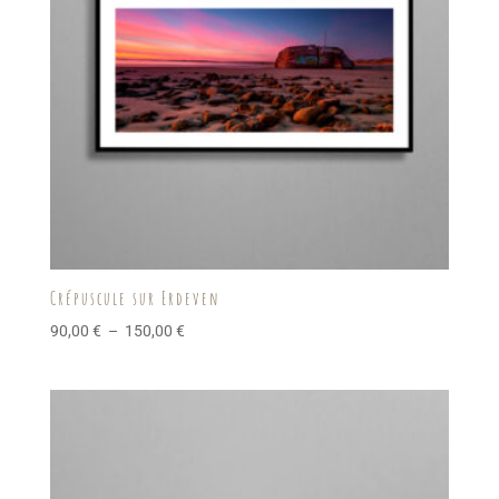
Crépuscule sur Erdeven
Plage
90,00
€
–
150,00
€
de
prix :
90,00 €
à
150,00 €