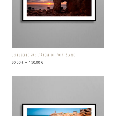
Crépuscule sur l’Arche de Port-Blanc
Plage
90,00
€
–
150,00
€
de
prix :
90,00 €
à
150,00 €