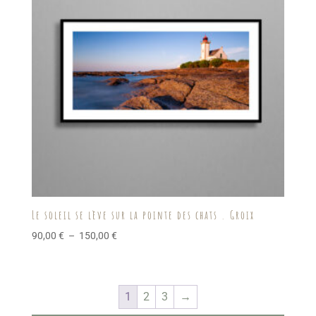
Le soleil se lève sur la pointe des chats . Groix
Plage
90,00
€
–
150,00
€
de
prix :
90,00 €
1
2
3
→
à
150,00 €