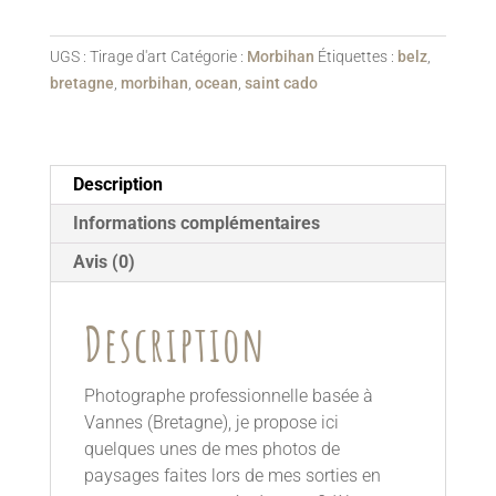
Cado
e
II
r
UGS :
Tirage d'art
Catégorie :
Morbihan
Étiquettes :
belz
,
n
bretagne
,
morbihan
,
ocean
,
saint cado
a
t
i
v
Description
e
:
Informations complémentaires
Avis (0)
Description
Photographe professionnelle basée à
Vannes (Bretagne), je propose ici
quelques unes de mes photos de
paysages faites lors de mes sorties en