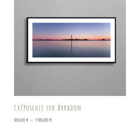
150,00 €
Crépuscule sur Arradon
Plage
90,00
€
–
150,00
€
de
prix :