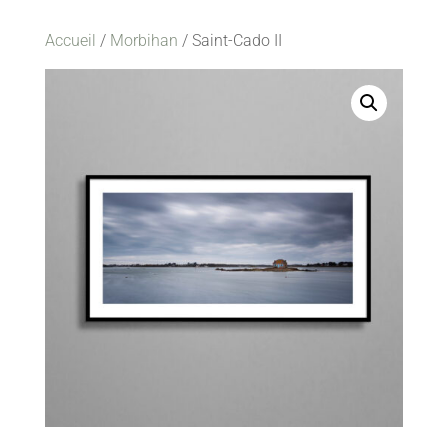
Accueil
/
Morbihan
/ Saint-Cado II