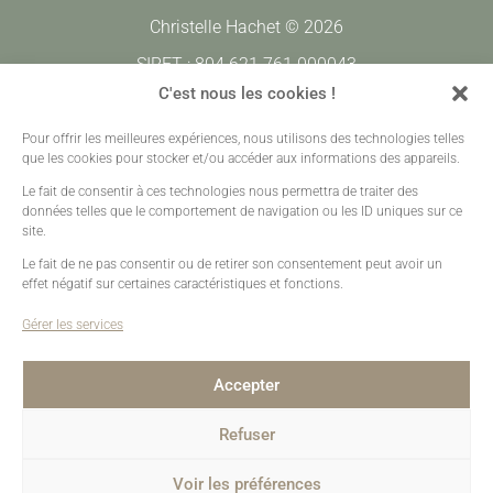
Christelle Hachet © 2026
SIRET : 804 621 761 000043
CODE APE : 7420Z
C'est nous les cookies !
Pour offrir les meilleures expériences, nous utilisons des technologies telles
Prestations
•
Galeries Clients
•
Contact
que les cookies pour stocker et/ou accéder aux informations des appareils.
Mentions légales
•
Plan de site
•
Création sites web
Le fait de consentir à ces technologies nous permettra de traiter des
données telles que le comportement de navigation ou les ID uniques sur ce
site.
Le fait de ne pas consentir ou de retirer son consentement peut avoir un
effet négatif sur certaines caractéristiques et fonctions.
Gérer les services
Accepter
Refuser
Voir les préférences