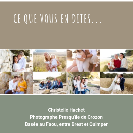
90,00 €
à
CE QUE VOUS EN DITES...
150,00 €
Christelle Hachet
Photographe Presqu'île de Crozon
Basée au Faou, entre Brest et Quimper