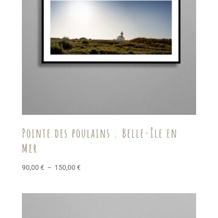
Pointe des poulains . Belle-île en
Mer
Plage
90,00
€
–
150,00
€
de
prix :
90,00 €
à