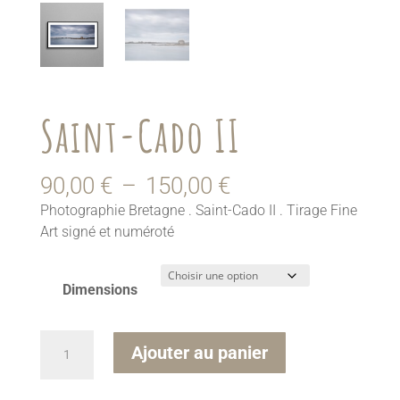
Saint-Cado II
Plage
90,00
€
–
150,00
€
de
Photographie Bretagne . Saint-Cado II . Tirage Fine
prix :
Art signé et numéroté
90,00 €
à
150,00 €
Dimensions
quantité
A
Ajouter au panier
de
l
Saint-
t