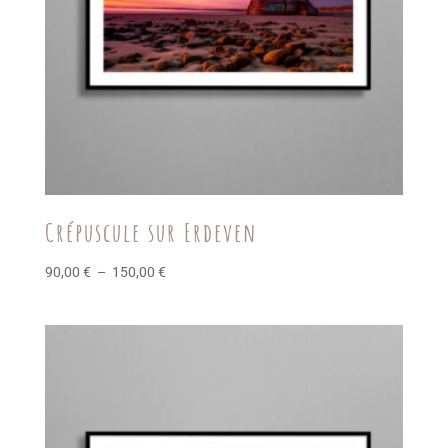
Crépuscule sur Erdeven
Plage
90,00
€
–
150,00
€
de
prix :
90,00 €
à
150,00 €