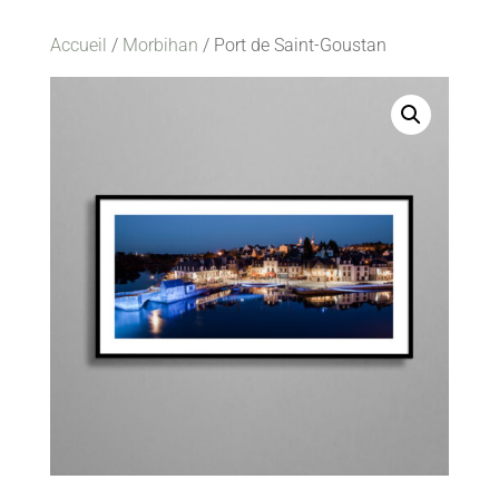
Accueil
/
Morbihan
/ Port de Saint-Goustan