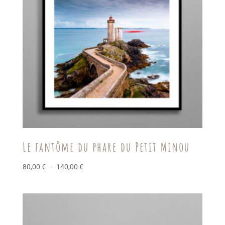
Le fantôme du phare du Petit Minou
Plage
80,00
€
–
140,00
€
de
prix :
80,00 €
à
140,00 €