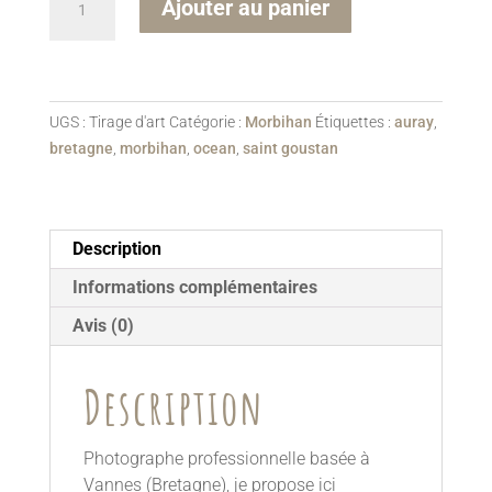
Ajouter au panier
de
l
Port
t
de
e
Saint-
r
Goustan
UGS :
Tirage d'art
Catégorie :
Morbihan
Étiquettes :
auray
,
n
bretagne
,
morbihan
,
ocean
,
saint goustan
a
t
i
v
Description
e
:
Informations complémentaires
Avis (0)
Description
Photographe professionnelle basée à
Vannes (Bretagne), je propose ici