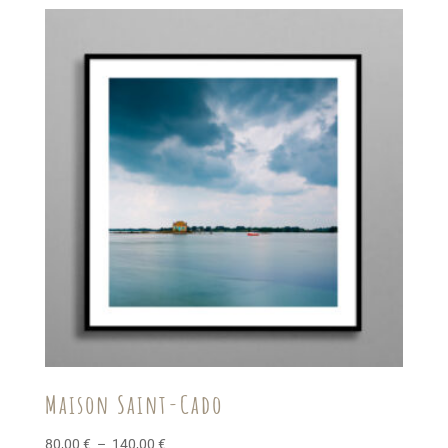
prix :
90,00 €
à
150,00 €
Maison Saint-Cado
Plage
80,00
€
–
140,00
€