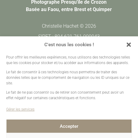
Photographe Presqu'île de Crozon
Basée au Faou, entre Brest et Quimper
Christelle Hachet © 2026
SIRET : 804 621 761 000043
CODE APE : 7420Z
C'est nous les cookies !
Pour offrir les meilleures expériences, nous utilisons des technologies telles
Prestations
•
Galeries Clients
•
Contact
que les cookies pour stocker et/ou accéder aux informations des appareils.
Mentions légales
•
Plan de site
•
Création sites web
Le fait de consentir à ces technologies nous permettra de traiter des
données telles que le comportement de navigation ou les ID uniques sur ce
site.
Le fait de ne pas consentir ou de retirer son consentement peut avoir un
effet négatif sur certaines caractéristiques et fonctions.
Gérer les services
Accepter