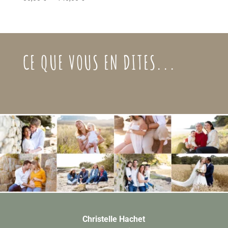
de
prix :
80,00 €
à
CE QUE VOUS EN DITES...
140,00 €
Christelle Hachet