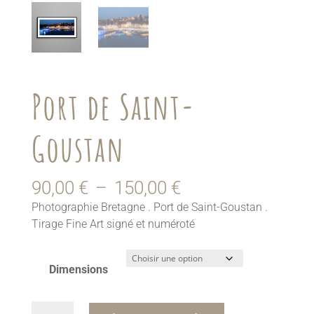
Port de Saint-
Goustan
Plage
90,00
€
–
150,00
€
de
Photographie Bretagne . Port de Saint-Goustan .
prix :
Tirage Fine Art signé et numéroté
90,00 €
à
150,00 €
Dimensions
quantité
A