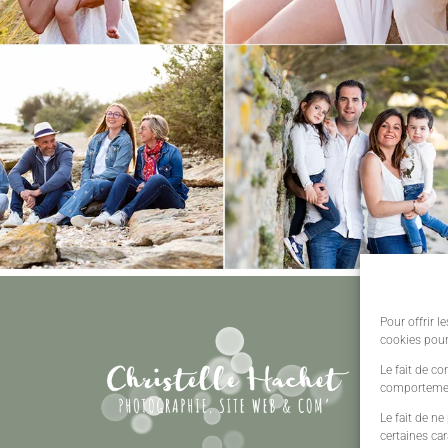
Pour offrir l
cookies pour
Le fait de co
comportement
Le fait de ne
certaines car